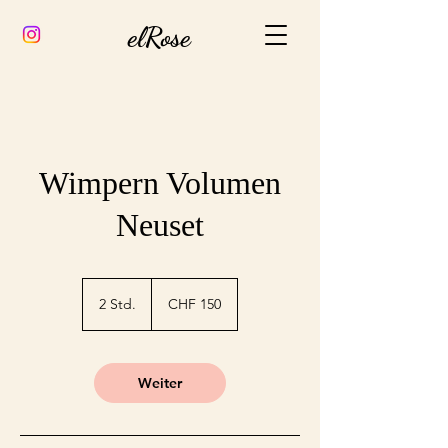
elRose
Wimpern Volumen
Neuset
150
Schweizer
2 Std.
2
CHF 150
Franken
S
t
d
.
Weiter