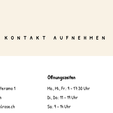
n
.
KONTAKT AUFNEHMEN
Öffnungszeiten
nteramo 1
Mo., Mi., Fr.: 9 - 17:30 Uhr
h
Di., Do.: 11 - 19 Uhr
elrose.ch
Sa.: 9 - 14 Uhr