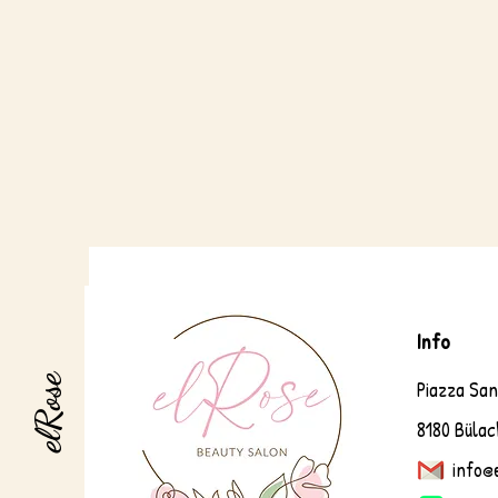
Info
elRose
Piazza Sa
8180 Bülac
info@