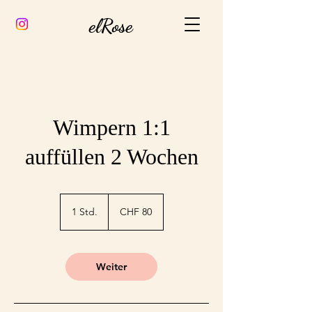
elRose
Wimpern 1:1
auffüllen 2 Wochen
80
Schweizer
1 Std.
1
CHF 80
Franken
S
t
d
Weiter