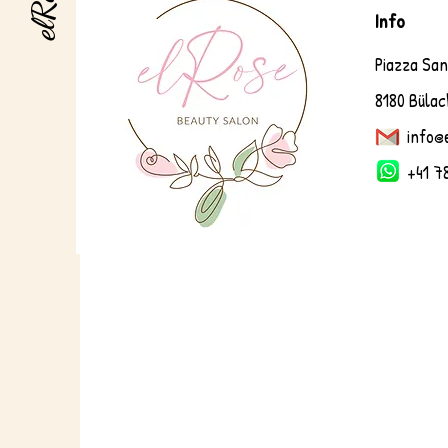
elRose
Info
Piazza Sa
8180 Bülac
info@
+41 78 