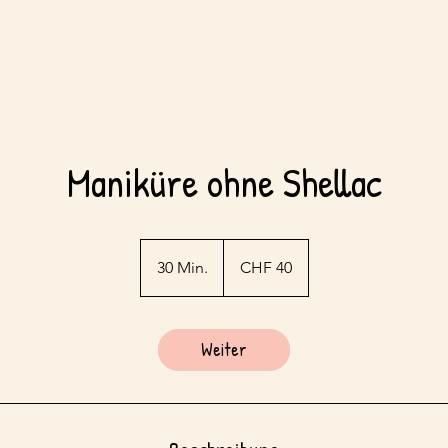
Maniküre ohne Shellac
40
Schweizer
30 Min.
3
CHF 40
Franken
0
M
i
Weiter
n
.