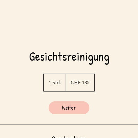
Gesichtsreinigung
135
Schweizer
1 Std.
1
CHF 135
Franken
S
t
d
Weiter