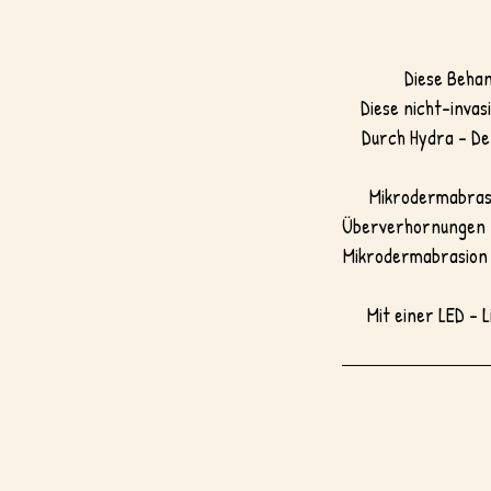
Diese Behan
Diese nicht-inva
Durch Hydra - De
Mikrodermabrasi
Überverhornungen ,v
Mikrodermabrasion v