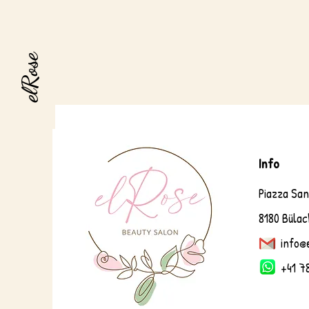
elRose
Info
Piazza Sa
8180 Bülac
info@
+41 78 