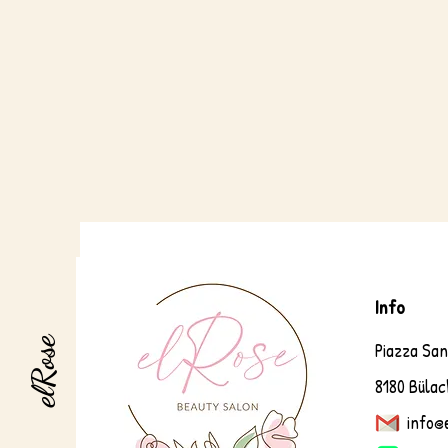
Info
elRose
Piazza Sa
8180 Bülac
info@