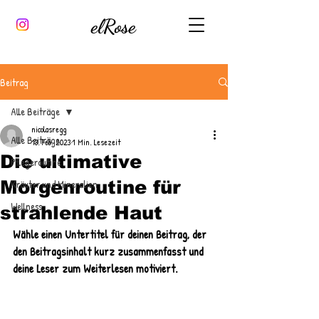
elRose
Beitrag
Alle Beiträge
nicolasregg
Alle Beiträge
13. Feb. 2023
1 Min. Lesezeit
Die ultimative
Pflegeroutine
Morgenroutine für
Kräuter und Mineralien
Wellness
strahlende Haut
Wähle einen Untertitel für deinen Beitrag, der 
den Beitragsinhalt kurz zusammenfasst und 
deine Leser zum Weiterlesen motiviert.